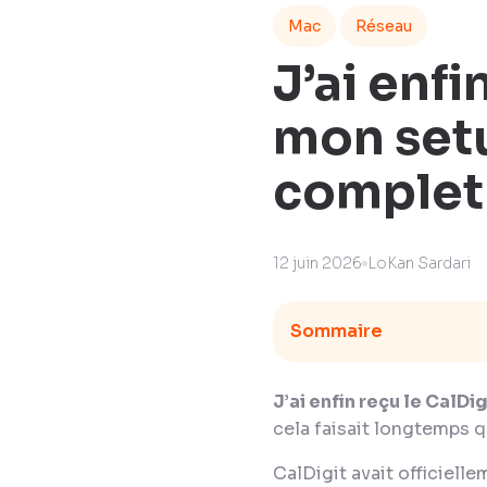
Mac
Réseau
J’ai enfi
mon setu
complet
12 juin 2026
LoKan Sardari
Sommaire
J’ai enfin reçu le CalDig
cela faisait longtemps q
CalDigit avait officiell