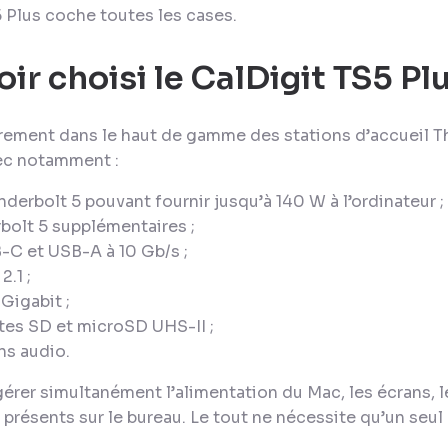
5 Plus coche toutes les cases.
ir choisi le CalDigit TS5 Plu
irement dans le haut de gamme des stations d’accueil T
vec notamment :
erbolt 5 pouvant fournir jusqu’à 140 W à l’ordinateur ;
bolt 5 supplémentaires ;
-C et USB-A à 10 Gb/s ;
2.1 ;
Gigabit ;
tes SD et microSD UHS-II ;
ns audio.
érer simultanément l’alimentation du Mac, les écrans, 
 présents sur le bureau. Le tout ne nécessite qu’un seu
.