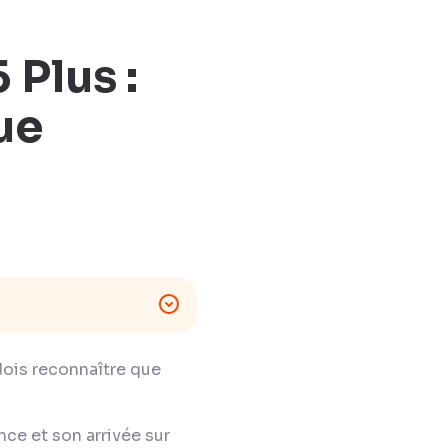
 Plus :
ue
e dois reconnaître que
nce et son arrivée sur