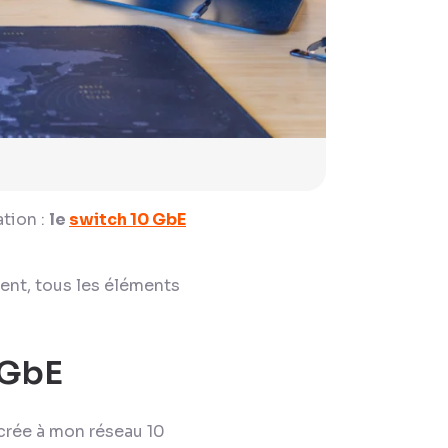
ation :
le
switch 10 GbE
ment, tous les éléments
 GbE
crée à mon réseau 10