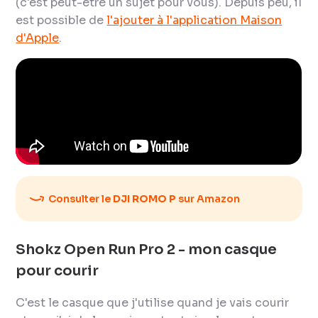
(c'est peut-être un sujet pour vous). Depuis peu, il
est possible de
l'ajouter à l'application Maison
d'Apple
.
Consulter le
DJI ROMO P
sur Amazon
Shokz Open Run Pro 2 - mon casque
pour courir
C'est le casque que j'utilise quand je vais courir