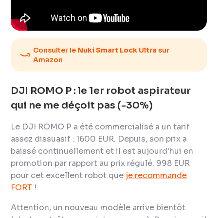
Consulter le
Nuki Smart Lock Ultra
sur
Amazon
DJI ROMO P : le 1er robot aspirateur
qui ne me déçoit pas (-30%)
Le DJI ROMO P a été commercialisé a un tarif
assez dissuasif : 1600 EUR. Depuis, son prix a
baissé continuellement et il est aujourd'hui en
promotion par rapport au prix régulé. 998 EUR
pour cet excellent robot que
je recommande
FORT
!
Attention, un nouveau modèle arrive bientôt