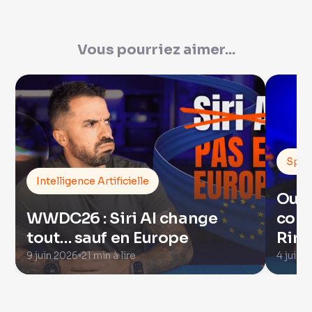
Vous pourriez aimer...
Spor
Intelligence Artificielle
Oura
WWDC26 : Siri AI change
comp
tout… sauf en Europe
Ring
9 juin 2026
21 min à lire
4 juin 