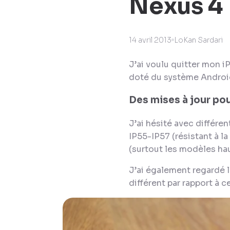
Nexus 4
14 avril 2013
LoKan Sardari
J’ai voulu quitter mon i
doté du système Android
Des mises à jour po
J’ai hésité avec différ
IP55-IP57 (résistant à l
(surtout les modèles ha
J’ai également regardé 
différent
par rapport à ce