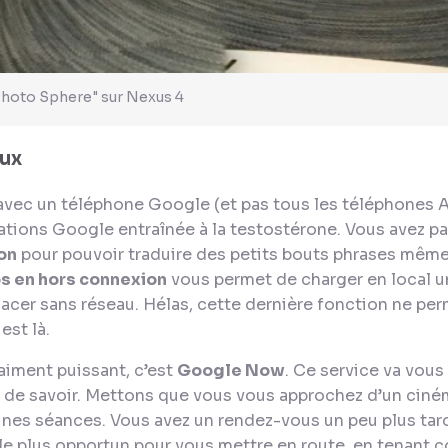
"Photo Sphere" sur Nexus 4
eux
avec un téléphone Google (et pas tous les téléphones An
cations Google entraînée à la testostérone. Vous avez 
on
pour pouvoir traduire des petits bouts phrases même 
 en hors connexion
vous permet de charger en local un
acer sans réseau. Hélas, cette dernière fonction ne per
 est là.
raiment puissant, c’est
Google Now
. Ce service va vous
de savoir. Mettons que vous vous approchez d’un cinéma
nes séances. Vous avez un rendez-vous un peu plus tard
e plus opportun pour vous mettre en route, en tenant c