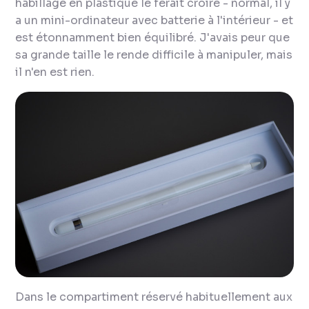
habillage en plastique le ferait croire - normal, il y
a un mini-ordinateur avec batterie à l'intérieur - et
est étonnamment bien équilibré. J'avais peur que
sa grande taille le rende difficile à manipuler, mais
il n'en est rien.
Dans le compartiment réservé habituellement aux