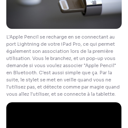
L'Apple Pencil se recharge en se connectant au
port Lightning de votre iPad Pro, ce qui permet
également son association lors de la première
utilisation. Vous le branchez, et un pop-up vous
demande si vous voulez associer "Apple Pencil"
en Bluetooth. C'est aussi simple que ça. Par la
suite, le stylet se met en veille quand vous ne
l'utilisez pas, et détecte comme par magie quand
vous allez l'utiliser, et se connecte à la tablette.