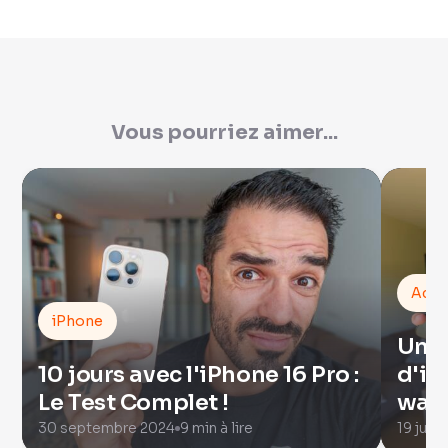
Vous pourriez aimer...
Actua
iPhone
Une 
10 jours avec l'iPhone 16 Pro :
d'iO
Le Test Complet !
wat
30 septembre 2024
9 min à lire
19 juin