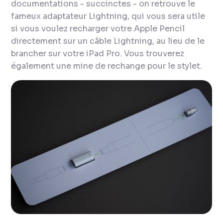
documentations - succinctes - on retrouve le
fameux adaptateur Lightning, qui vous sera utile
si vous voulez recharger votre Apple Pencil
directement sur un câble Lightning, au lieu de le
brancher sur votre iPad Pro. Vous trouverez
également une mine de rechange pour le stylet.