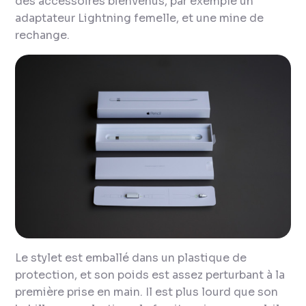
des accessoires bienvenus, par exemple un
adaptateur Lightning femelle, et une mine de
rechange.
Le stylet est emballé dans un plastique de
protection, et son poids est assez perturbant à la
première prise en main. Il est plus lourd que son