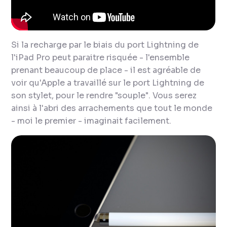
Si la recharge par le biais du port Lightning de
l'iPad Pro peut paraitre risquée - l'ensemble
prenant beaucoup de place - il est agréable de
voir qu'Apple a travaillé sur le port Lightning de
son stylet, pour le rendre "souple". Vous serez
ainsi à l'abri des arrachements que tout le monde
- moi le premier - imaginait facilement.