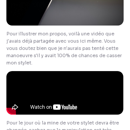
Pour illustrer mon propos, voilà une vidéo que
j'avais déjà partagée avec vous ici même. Vous
vous doutez bien que je n'aurais pas tenté cette
manoeuvre s'il y avait 100% de chances de casser
mon stylet.
Pour le jour où la mine de votre stylet devra être