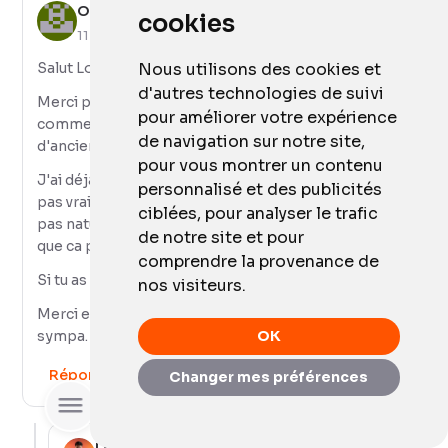
Olivier
cookies
11 décembre 2015
Nous utilisons des cookies et
Salut Lokan,
d'autres technologies de suivi
Merci pour ton article. J'aurais juste aimé savoir
pour améliorer votre expérience
comment réagissait l'apple pencil sur un iPad
de navigation sur notre site,
d'ancienne génération.
pour vous montrer un contenu
J'ai déjà un iPad et un stylet Jot script 2. Mais j'arrive
personnalisé et des publicités
pas vraiment à m'y faire, je trouve que l'écriture n'est
ciblées, pour analyser le trafic
pas naturelle du fait de devoir appuyer la pointe pour
de notre site et pour
que ca puisse écrire.
comprendre la provenance de
Si tu as possibilité de tester ca m'interesse 🙂
nos visiteurs.
Merci et continu tes vidéos et articles c'est vraiment
OK
sympa.
Répondre
Changer mes préférences
Rechercher