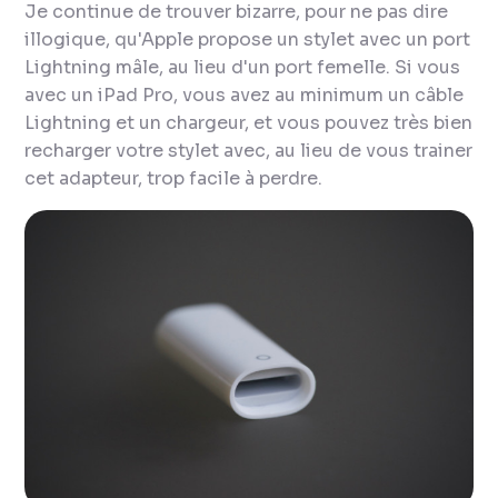
Je continue de trouver bizarre, pour ne pas dire
illogique, qu'Apple propose un stylet avec un port
Lightning mâle, au lieu d'un port femelle. Si vous
avec un iPad Pro, vous avez au minimum un câble
Lightning et un chargeur, et vous pouvez très bien
recharger votre stylet avec, au lieu de vous trainer
cet adapteur, trop facile à perdre.