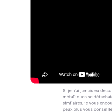
Si je n'ai jamais eu de 
métalliques se détachai
similaires, je vous enco
peux plus vous conseille