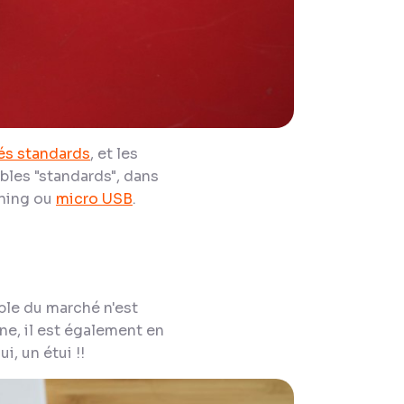
sés standards
, et les
bles "standards", dans
tning ou
micro USB
.
ble du marché n'est
e, il est également en
i, un étui !!