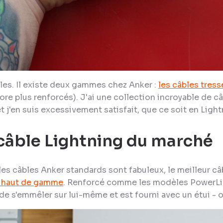
les. Il existe deux gammes chez Anker :
les câbles tres
re plus renforcés). J'ai une collection incroyable de câ
t j'en suis excessivement satisfait, que ce soit en Ligh
 câble Lightning du marché
les câbles Anker standards sont fabuleux, le meilleur câ
+ haut de gamme
. Renforcé comme les modèles PowerLin
de s'emmêler sur lui-même et est fourni avec un étui - ou