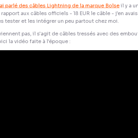
 ai parlé des câbles Lightning de la marque Bolse
il y a 
ar rapport aux câbles officiels - 18 EUR le câble - j'en 
s tester et les intégrer un peu partout chez moi.
iennent pas, il s'agit de câbles tressés avec des embou
oici la vidéo faite à l'époque :