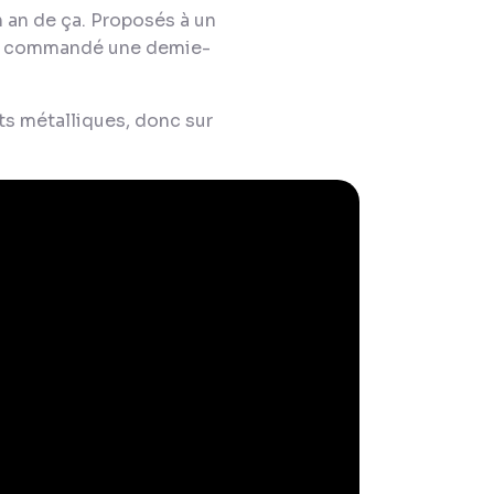
un an de ça. Proposés à un
avais commandé une demie-
ts métalliques, donc sur