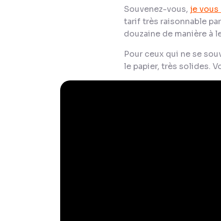
Souvenez-vous,
je vous
tarif très raisonnable p
douzaine de manière à le
Pour ceux qui ne se souv
le papier, très solides. V