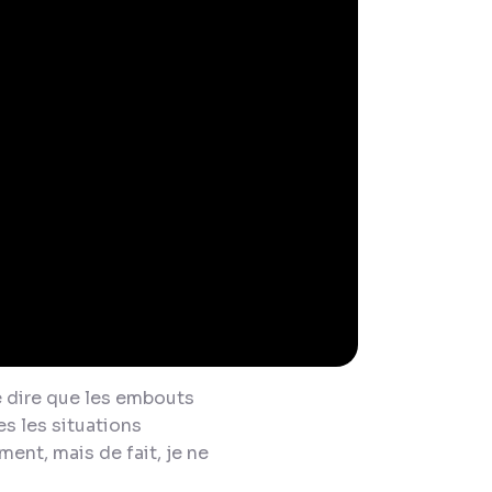
e dire que les embouts
s les situations
ent, mais de fait, je ne