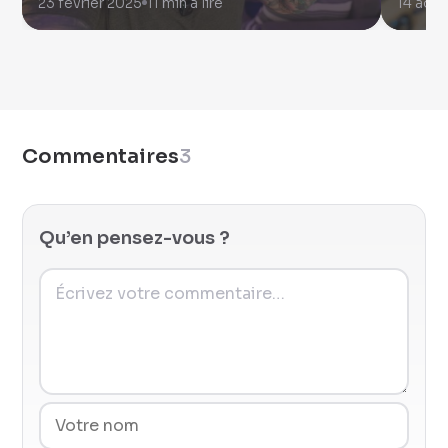
23 février 2025
11 min à lire
14 aoû
Commentaires
3
Qu’en pensez-vous ?