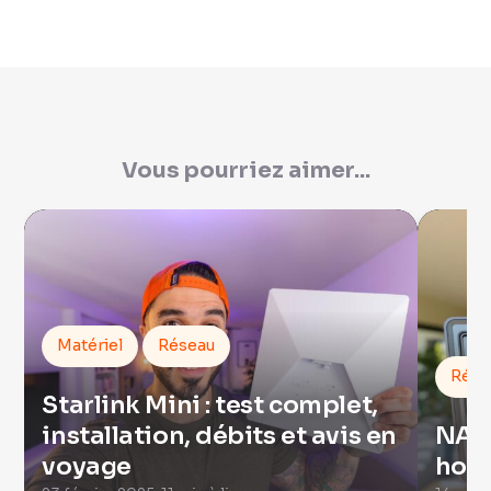
Vous pourriez aimer...
Matériel
Réseau
Rése
Starlink Mini : test complet,
installation, débits et avis en
NAS 
voyage
honn