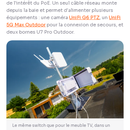
de l'intérêt du PoE. Un seul câble réseau monte
depuis la baie et permet d'alimenter plusieurs
équipements : une caméra
UniFi G6 PTZ
, un
UniFi
5G Max Outdoor
pour la connexion de secours, et
deux bornes U7 Pro Outdoor.
Le même switch que pour le meuble TV, dans un