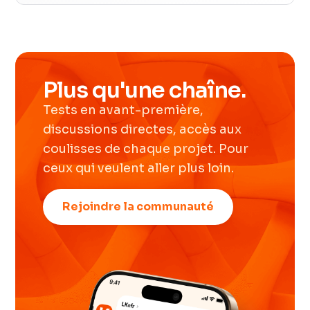
Plus qu'une chaîne.
Tests en avant-première,
discussions directes, accès aux
coulisses de chaque projet. Pour
ceux qui veulent aller plus loin.
Rejoindre la communauté