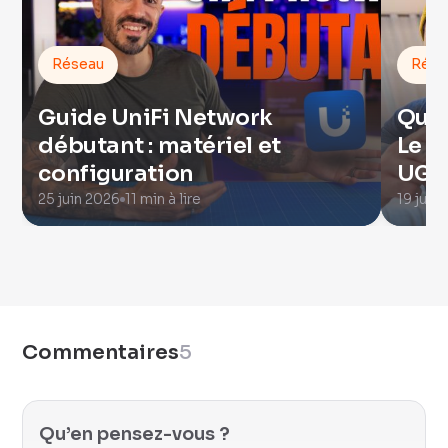
Réseau
Rése
Guide UniFi Network
Quel
débutant : matériel et
Le c
configuration
UGRE
25 juin 2026
11 min à lire
19 juill
Commentaires
5
Qu’en pensez-vous ?